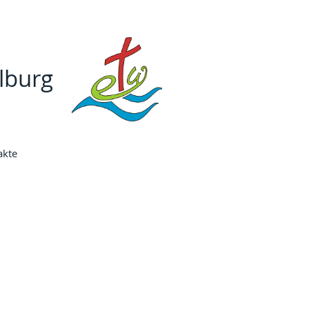
lburg
akte