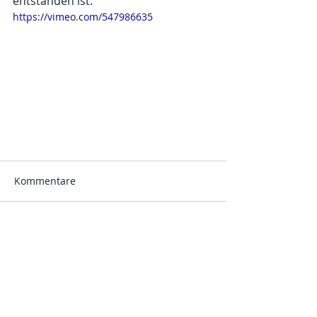
entstanden ist.
https://vimeo.com/547986635
Kommentare
Kommentar verfassen...
© 2025 Evangelische Kirchengemeinde Weilburg.