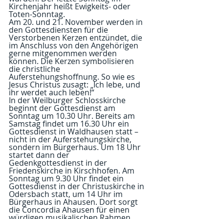
Kirchenjahr heißt Ewigkeits- oder 
Toten-Sonntag.
Am 20. und 21. November werden in 
den Gottesdiensten für die 
Verstorbenen Kerzen entzündet, die 
im Anschluss von den Angehörigen 
gerne mitgenommen werden 
können. Die Kerzen symbolisieren 
die christliche 
Auferstehungshoffnung. So wie es 
Jesus Christus zusagt: „Ich lebe, und 
ihr werdet auch leben!“
In der Weilburger Schlosskirche 
beginnt der Gottesdienst am 
Sonntag um 10.30 Uhr. Bereits am 
Samstag findet um 16.30 Uhr ein 
Gottesdienst in Waldhausen statt – 
nicht in der Auferstehungskirche, 
sondern im Bürgerhaus. Um 18 Uhr 
startet dann der 
Gedenkgottesdienst in der 
Friedenskirche in Kirschhofen. Am 
Sonntag um 9.30 Uhr findet ein 
Gottesdienst in der Christuskirche in 
Odersbach statt, um 14 Uhr im 
Bürgerhaus in Ahausen. Dort sorgt 
die Concordia Ahausen für einen 
würdigen musikalischen Rahmen.  