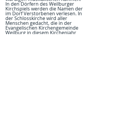
In den Dörfern des Weilburger 
Kirchspiels werden die Namen der 
im Dorf Verstorbenen verlesen. In 
der Schlosskirche wird aller 
Menschen gedacht, die in der 
Evangelischen Kirchengemeinde 
Weilburg in diesem Kirchenjahr 
verstorben sind. 
Bei allen Gottesdiensten bestehen 
keine Zugangsbeschränkungen. Der 
Mund-Nasen-Schutz darf am 
Sitzplatz abgenommen werden. Wir 
feiern in den Gottesdiensten das 
Abendmahl in einer für die Corona-
Situation angemessenen Form: Am 
Eingang erhalten die Teilnehmenden 
ein Abendmahl-Kit, so können alle 
am Platz bleiben und mitfeiern.
Kommentare
Kommentar verfassen...