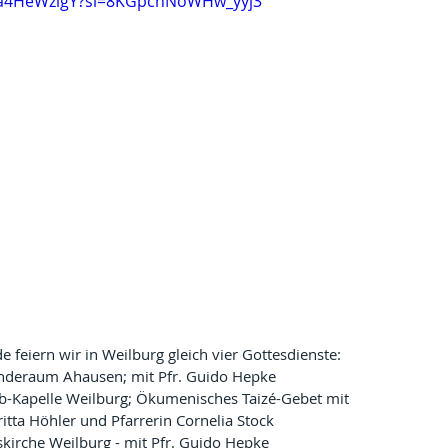
PUa4HeWzigY?si=8KGpchNoWHw_yyj3
feiern wir in Weilburg gleich vier Gottesdienste:
inderaum Ahausen; mit Pfr. Guido Hepke
ab-Kapelle Weilburg; Ökumenisches Taizé-Gebet mit 
ritta Höhler und Pfarrerin Cornelia Stock
skirche Weilburg - mit Pfr. Guido Hepke