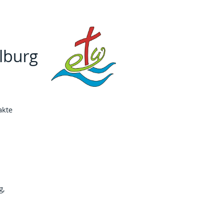
lburg
akte
g, 