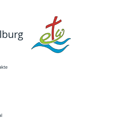
lburg
akte
l 