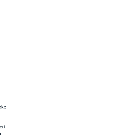
pke 
ert 
n 