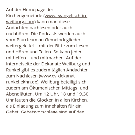
Auf der Homepage der
Kirchengemeinde (
www.evangelisch-in-
weilburg.com
) kann man diese
Andachten nachlesen oder auch
nachhören. Die Podcasts werden auch
vom Pfarrteam an Gemeindeglieder
weitergeleitet – mit der Bitte zum Lesen
und Hören und Teilen. So kann jeder
mithelfen – und mitmachen. Auf der
Internetseite der Dekanate Weilburg und
Runkel gibt es zudem täglich Andachten
zum Nachlesen (
www.ev-dekanat-
runkel.ekhn.de
). Weilburg beteiligt sich
zudem am Ökumenischen Mittags- und
Abendläuten. Um 12 Uhr, 18 und 19.30
Uhr läuten die Glocken in allen Kirchen,
als Einladung zum Innehalten für ein
Gebet. Gebetsvorschläge sind auf den
genannten Internetseiten abrufbar.
G
ebete und Andachten liegen auch in