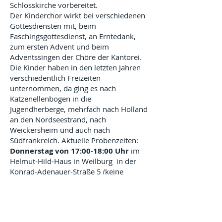
Schlosskirche vorbereitet.
Der Kinderchor wirkt bei verschiedenen
Gottesdiensten mit, beim
Faschingsgottesdienst, an Erntedank,
zum ersten Advent und beim
Adventssingen der Chöre der Kantorei.
Die Kinder haben in den letzten Jahren
verschiedentlich Freizeiten
unternommen, da ging es nach
Katzenellenbogen in die
Jugendherberge, mehrfach nach Holland
an den Nordseestrand, nach
Weickersheim und auch nach
Südfrankreich. Aktuelle Probenzeiten:
Donnerstag von 17:00-18:00 Uhr
im
Helmut-Hild-Haus in Weilburg in der
Konrad-Adenauer-Straße 5 (keine
Proben in den Ferien). Schnupperproben
und Hospitationen sind jederzeit gern
möglich; herzliche Einladung dazu!
Melden Sie sich einfach vorab bei