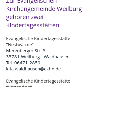
Zur Evangelischen
Kirchengemeinde Weilburg
gehören zwei
Kindertagesstätten
Evangelische Kindertagesstätte
"Nestwärme"
Merenberger Str. 5
35781 Weilburg - Waldhausen
Tel.
06471-2850
kita.waldhausen@ekhn.de
Evangelische Kindertagesstätte
"Mittendrin"
Bogengasse 3
35781 Weilburg
Tel.
06471-39967
kita.weilburg@ekhn.de
© 2025 Evangelische Kirchengemeinde Weilburg.