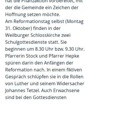
hat die Pflanzaktion vorbereitet, mit 
der die Gemeinde ein Zeichen der 
Hoffnung setzen möchte.
Am Reformationstag selbst (Montag 
31. Oktober) finden in der 
Weilburger Schlosskirche zwei 
Schulgottesdienste statt. Sie 
beginnen um 8.30 Uhr bzw. 9.30 Uhr. 
Pfarrerin Stock und Pfarrer Hepke 
spüren darin den Anfängen der 
Reformation nach. In einem fiktiven 
Gespräch schlüpfen sie in die Rollen 
von Luther und seinem Widersacher 
Johannes Tetzel. Auch Erwachsene 
sind bei den Gottesdiensten 
willkommen.
2017 jährt sich der Beginn der 
Reformation zum 500. Mal. Am 31. 
Oktober 1517 hatte Martin Luther 95 