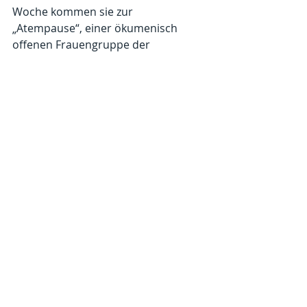
Woche kommen sie zur 
„Atempause“, einer ökumenisch 
offenen Frauengruppe der 
Evangelischen Kirchengemeinde 
Weilburg. Aus den Gesprächen 
haben die Frauen drei Andachten für 
die Adventszeit entwickelt. – Infos zur 
Frauengruppe „Atempause“ und zu 
den Adventsandachten: Pfarrerin 
Cornelia Stock (Tel. 06471 3119402)
Kommentare
Kommentar verfassen...