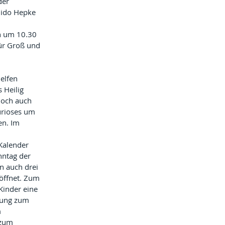
der 
uido Hepke 
n um 10.30 
ür Groß und 
elfen 
 Heilig 
Doch auch 
Kurioses um 
en. Im 
Kalender 
ntag der 
n auch drei 
öffnet. Zum 
 Kinder eine 
hung zum 
 
 zum 