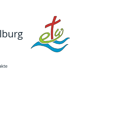
lburg
akte