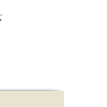
er 
do 