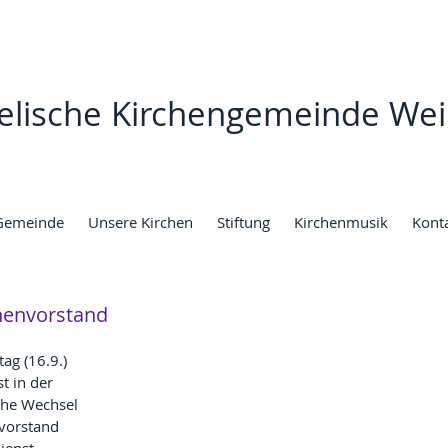
elische Kirchengemeinde Wei
Gemeinde
Unsere Kirchen
Stiftung
Kirchenmusik
Kont
henvorstand
g (16.9.) 
t in der 
che Wechsel 
vorstand 