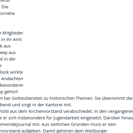
ienst 
 Die 
Cornelia 
 Mitglieder 
in ihr Amt 
k aus 
Heep aus 
d in der 
e 
ock wirkte 
n Andachten 
 besonderer 
ep gehört 
 bei Gottesdiensten zu historischen Themen. Sie übernimmt die
ienst und singt in der Kantorei mit.
eihold aus dem Kirchenvorstand verabschiedet. In den vergangene
e er sich insbesondere für Jugendarbeit eingesetzt. Darüber hinau
emeindejournal mit. Aus zeitlichen Gründen muss er sein 
nvorstand aufgeben. Damit gehören dem Weilburger 