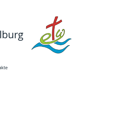
lburg
akte