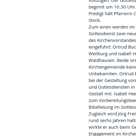
vollzogen. Der Gottesd
beginnt um 10.30 Uhr.
Predigt hält Pfarrerin 
Stock.
Zum einen werden im 
Gottesdienst zwei neue
des Kirchenvorstandes 
eingeführt: Ortrud Boc
Weilburg und Isabell 
Waldhausen. Beide sin
Kirchengemeinde kein
Unbekannten. Ortrud B
bei der Gestaltung vo
und Gottesdiensten in
Gestalt mit. Isabell He
zum Vorbereitungsteam
Bibellesung im Gottesd
Zugleich wird Jörg Fr
rund sechs Jahren hatt
wirkte er auch beim G
Engagement im Kirche