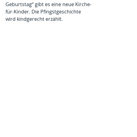
Geburtstag“ gibt es eine neue Kirche-
für-Kinder. Die Pfingstgeschichte 
wird kindgerecht erzählt. 
Hinzutreten zahlreiche 
Kreativangebote für 
unterschiedliche Altersgruppen. Das 
Angebot wird von den Evangelischen 
Kirchengemeinden Weilburg und 
Löhnberg-Selters-Drommershausen  
gemeinsam gestaltet.
Kommentare
Kommentar verfassen...