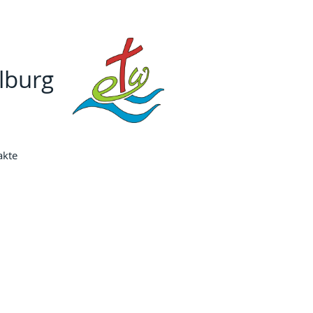
lburg
akte