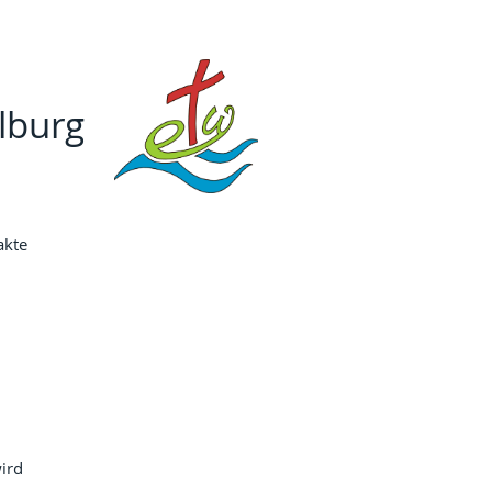
lburg
akte
ird 