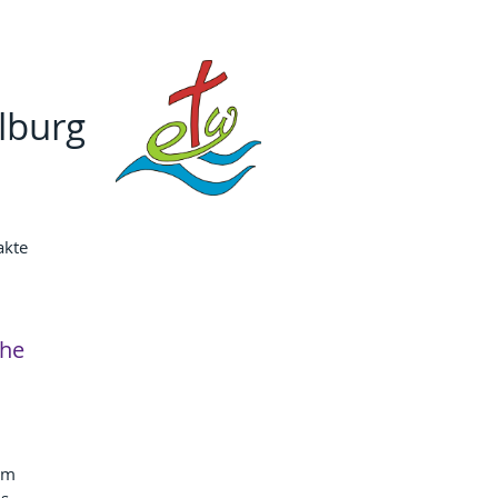
lburg
akte
che
am 