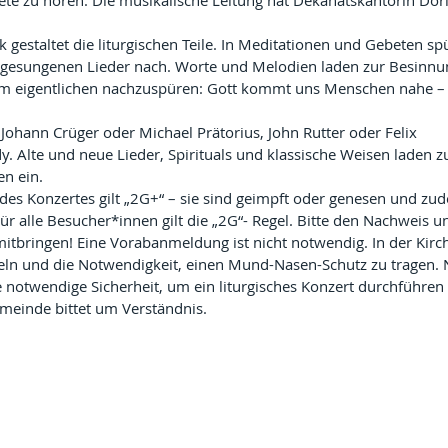
te zu hören. Die musikalische Leitung hat Dekanatskantorin Dori
k gestaltet die liturgischen Teile. In Meditationen und Gebeten spü
 gesungenen Lieder nach. Worte und Melodien laden zur Besinnu
em eigentlichen nachzuspüren: Gott kommt uns Menschen nahe – 
 Johann Crüger oder Michael Prätorius, John Rutter oder Felix 
. Alte und neue Lieder, Spirituals und klassische Weisen laden 
n ein.
des Konzertes gilt „2G+“ – sie sind geimpft oder genesen und zu
Für alle Besucher*innen gilt die „2G“- Regel. Bitte den Nachweis u
itbringen! Eine Vorabanmeldung ist nicht notwendig. In der Kirc
ln und die Notwendigkeit, einen Mund-Nasen-Schutz zu tragen. 
e notwendige Sicherheit, um ein liturgisches Konzert durchführen 
meinde bittet um Verständnis.