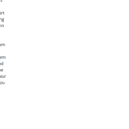
s 
rt 
ng 
in 
zum 
dem 
nd 
he 
Nur 
zu 