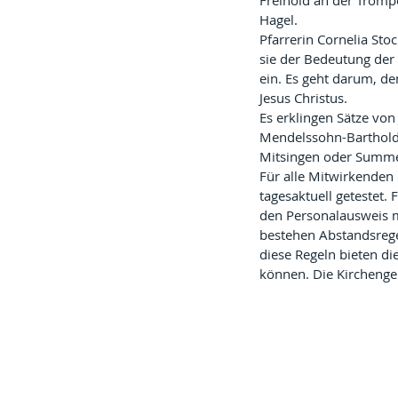
Freihold an der Trompe
Hagel. 
Pfarrerin Cornelia Stoc
sie der Bedeutung der
ein. Es geht darum, d
Jesus Christus.
Es erklingen Sätze von
Mendelssohn-Bartholdy
Mitsingen oder Summe
Für alle Mitwirkenden 
tagesaktuell getestet. 
den Personalausweis m
bestehen Abstandsrege
diese Regeln bieten di
können. Die Kirchenge