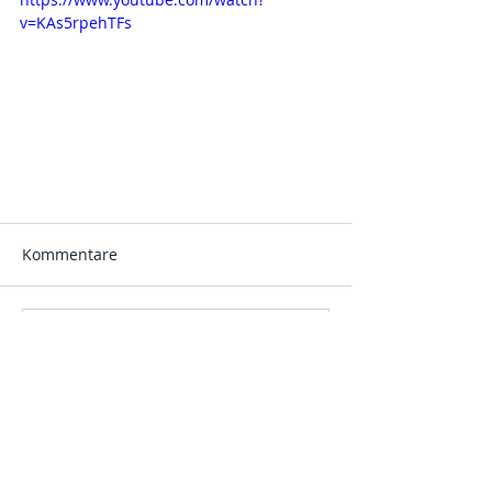
v=KAs5rpehTFs
Kommentare
Kommentar verfassen...
© 2025 Evangelische Kirchengemeinde Weilburg.