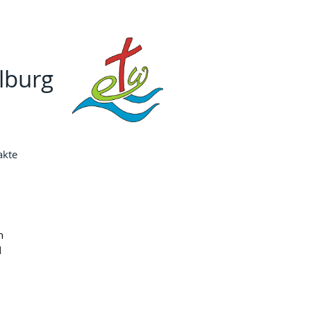
lburg
akte
n 
 