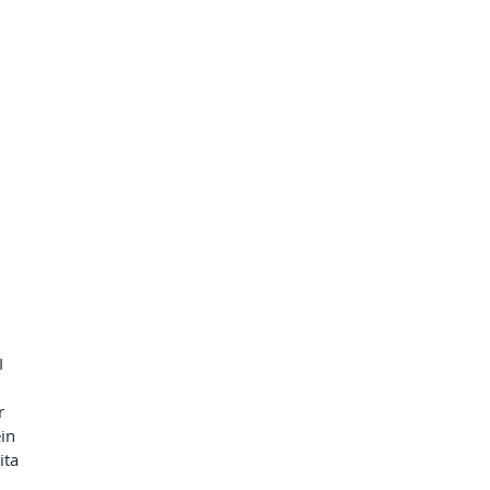
I 
r 
in 
ita 