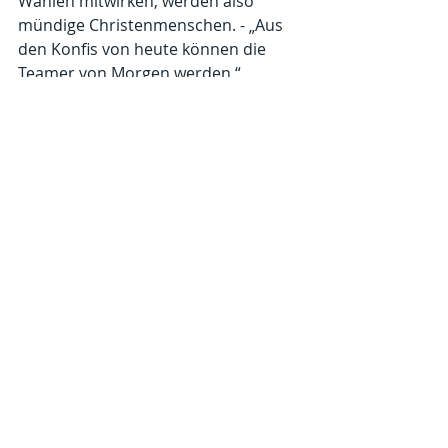
Wahlen mitwirken, werden also 
mündige Christenmenschen. - „Aus 
den Konfis von heute können die 
Teamer von Morgen werden.“, 
erklärt Pfarrer Hepke. Sowohl bei 
den regelmäßigen Treffen am 
Dienstag als auch bei den Seminaren 
und Wochenenden können die 
konfirmierten Jugendlichen als 
Teamer mitwirken. Die 
Dekanatsjugend bietet Schulungen 
für Teamer an. Gegenwärtig gehören 
acht Jugendliche zum Konfi-Teamer-
Kreis. - Am 6.Juni sind die 
Konfirmanden zu einem Nachtreffen 
eingeladen. Es findet am Dienstag, 
den 6. Juni ab 15.30 Uhr im Helmut-
Hild-Haus statt.