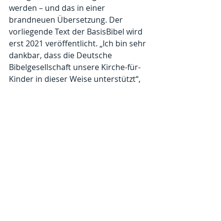
werden – und das in einer 
brandneuen Übersetzung. Der 
vorliegende Text der BasisBibel wird 
erst 2021 veröffentlicht. „Ich bin sehr 
dankbar, dass die Deutsche 
Bibelgesellschaft unsere Kirche-für-
Kinder in dieser Weise unterstützt“, 
erklärt Pfarrer Guido Hepke.
Alle zwei Wochen will das Team um 
die Pfarrer/innen aus Weilburg und 
Löhnberg eine neue Kirche-für-
Kinder veröffentlichen. „Die Kinder 
haben hoffentlich Spaß dabei – und 
für gestresste Eltern kann das 
Programm der Kirche-für-Kinder 
eine willkommene Abwechslung 
sein.“, so Hepke.
Übrigens: Das Team ist offen für 