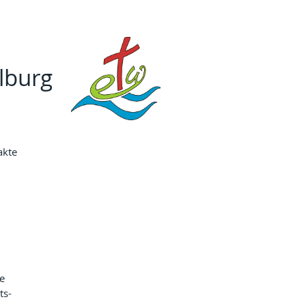
lburg
akte
e 
ts-