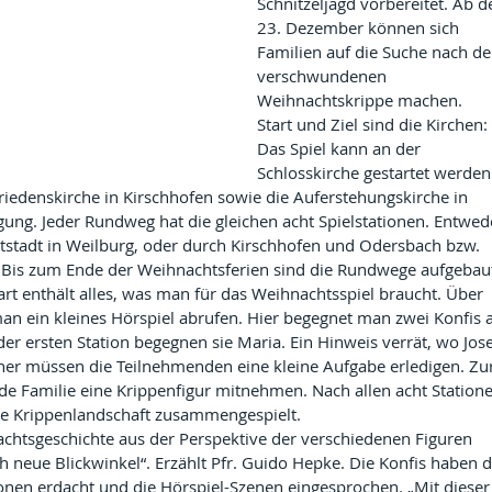
Schnitzeljagd vorbereitet. Ab 
23. Dezember können sich 
Familien auf die Suche nach de
verschwundenen 
Weihnachtskrippe machen. 
Start und Ziel sind die Kirchen: 
Das Spiel kann an der 
Schlosskirche gestartet werden
Friedenskirche in Kirschhofen sowie die Auferstehungskirche in 
ung. Jeder Rundweg hat die gleichen acht Spielstationen. Entwed
ltstadt in Weilburg, oder durch Kirschhofen und Odersbach bzw. 
Bis zum Ende der Weihnachtsferien sind die Rundwege aufgebau
tart enthält alles, was man für das Weihnachtsspiel braucht. Über 
n ein kleines Hörspiel abrufen. Hier begegnet man zwei Konfis a
er ersten Station begegnen sie Maria. Ein Hinweis verrät, wo Jose
rher müssen die Teilnehmenden eine kleine Aufgabe erledigen. Zur
de Familie eine Krippenfigur mitnehmen. Nach allen acht Statione
e Krippenlandschaft zusammengespielt. 
achtsgeschichte aus der Perspektive der verschiedenen Figuren 
ch neue Blickwinkel“. Erzählt Pfr. Guido Hepke. Die Konfis haben d
onen erdacht und die Hörspiel-Szenen eingesprochen. „Mit dieser